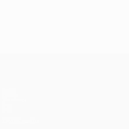
Лига конференций УЕФА
Матчи
UEFA.tv
Жеребьевки
Игры
Стат.
ДРУГИЕ САЙТЫ