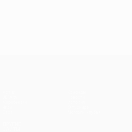
Лига конференций УЕФА
Матчи
Команды
UEFA.tv
Новости
Жеребьевки
История
Игры
О турнире
Стат.
Магазин (клубы)
ДРУГИЕ
САЙТЫ