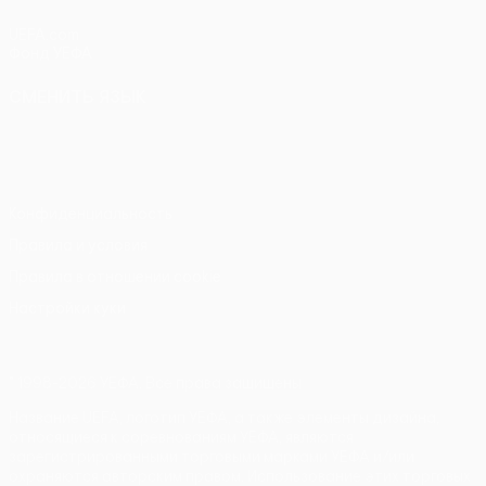
UEFA.com
Фонд УЕФА
СМЕНИТЬ ЯЗЫК
Русский
English
Français
Deutsch
Русский
Español
Italiano
Português
Конфиденциальность
Правила и условия
Правила в отношении cookie
Настройки куки
© 1998-2026 УЕФА. Все права защищены
Название UEFA, логотип УЕФА, а также элементы дизайна,
относящиеся к соревнованиям УЕФА, являются
зарегистрированными торговыми марками УЕФА и/или
охраняются авторским правом. Использование этих торговых