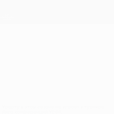
Skip
to
main
Лига конференций. Официальное
Скачать
content
Результаты live и статистика
Лига конференций УЕФА
Урарту
Урарту Лига конференций УЕФА 2026/27
ARM
Урарту в этом сезоне не играет в турнире
Лига конференций УЕФА