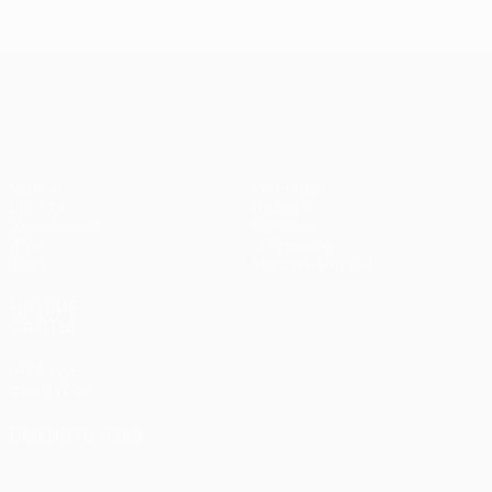
Лига конференций УЕФА
Матчи
Команды
UEFA.tv
Новости
Жеребьевки
История
Игры
О турнире
Стат.
Магазин (клубы)
ДРУГИЕ
САЙТЫ
UEFA.com
Фонд УЕФА
СМЕНИТЬ ЯЗЫК
Русский
English
Français
Deutsch
Русский
Español
Italiano
Português