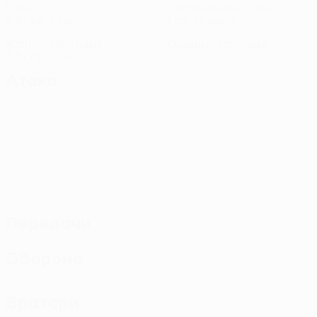
Голы
Пропущенные голы
2,67 ср. за матч
1 ср. за матч
11
0
Желтые карточки
Красные карточки
3,67 ср. за матч
Атака
Передачи
Оборона
Вратари