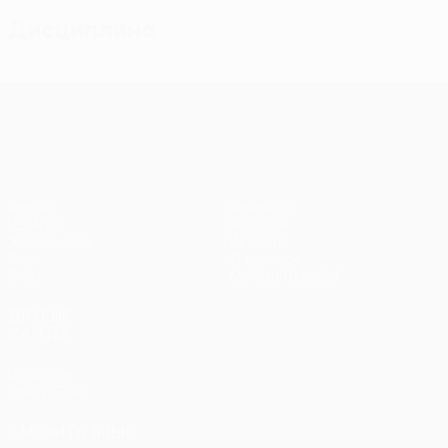
Дисциплина
Лига конференций УЕФА
Матчи
Команды
UEFA.tv
Новости
Жеребьевки
История
Игры
О турнире
Стат.
Магазин (клубы)
ДРУГИЕ
САЙТЫ
UEFA.com
Фонд УЕФА
СМЕНИТЬ ЯЗЫК