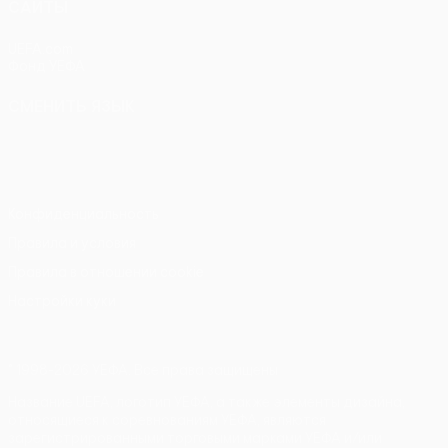
САЙТЫ
UEFA.com
Фонд УЕФА
СМЕНИТЬ ЯЗЫК
Русский
English
Français
Deutsch
Русский
Español
Italiano
Português
Конфиденциальность
Правила и условия
Правила в отношении cookie
Настройки куки
© 1998-2026 УЕФА. Все права защищены
Название UEFA, логотип УЕФА, а также элементы дизайна,
относящиеся к соревнованиям УЕФА, являются
зарегистрированными торговыми марками УЕФА и/или