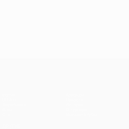
Лига конференций УЕФА
Матчи
Команды
UEFA.tv
Новости
Жеребьевки
История
Игры
О турнире
Стат.
Магазин (клубы)
ДРУГИЕ