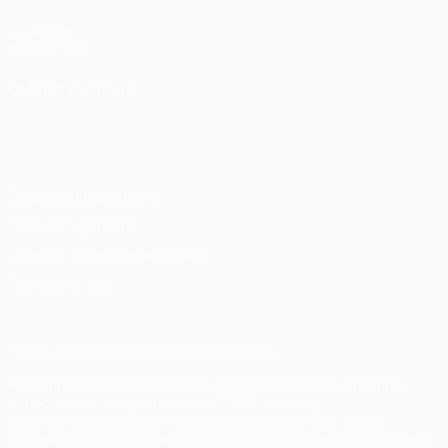
UEFA.com
Фонд УЕФА
СМЕНИТЬ ЯЗЫК
Русский
English
Français
Deutsch
Русский
Español
Italiano
Português
Конфиденциальность
Правила и условия
Правила в отношении cookie
Настройки куки
© 1998-2026 УЕФА. Все права защищены
Название UEFA, логотип УЕФА, а также элементы дизайна,
относящиеся к соревнованиям УЕФА, являются
зарегистрированными торговыми марками УЕФА и/или
охраняются авторским правом. Использование этих торговых