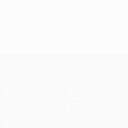
Лига конференций УЕФА
Матчи
Команды
UEFA.tv
Новости
Жеребьевки
История
Игры
О турнире
Стат.
Магазин (клубы)
ДРУГИЕ
САЙТЫ