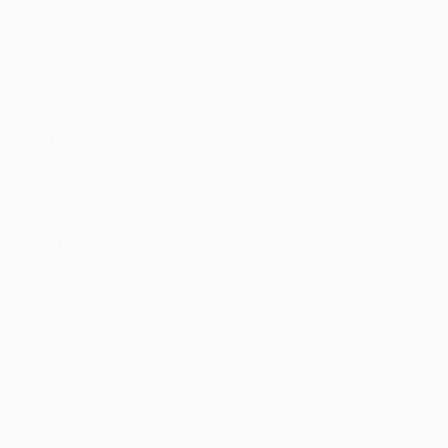
Матчи
Команды
UEFA.tv
Новости
Жеребьевки
История
Игры
О турнире
Стат.
Магазин (клубы)
ДРУГИЕ
САЙТЫ
UEFA.com
Фонд УЕФА
СМЕНИТЬ ЯЗЫК
Русский
English
Français
Deutsch
Русский
Español
Italiano
Português
Конфиденциальность
Правила и условия
Правила в отношении cookie
Настройки куки