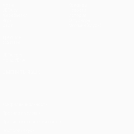
Матчи
Команды
UEFA.tv
Новости
Жеребьевки
История
Игры
О турнире
Стат.
Магазин (клубы)
ДРУГИЕ
САЙТЫ
UEFA.com
Фонд УЕФА
СМЕНИТЬ ЯЗЫК
Русский
English
Français
Deutsch
Русский
Español
Italiano
Português
Конфиденциальность
Правила и условия
Правила в отношении cookie
Настройки куки