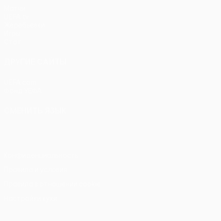
Матчи
UEFA.tv
Жеребьевки
Игры
Стат.
ДРУГИЕ САЙТЫ
UEFA.com
Фонд УЕФА
СМЕНИТЬ ЯЗЫК
Русский
English
Français
Deutsch
Русский
Español
Itali
Конфиденциальность
Правила и условия
Правила в отношении cookie
Настройки куки