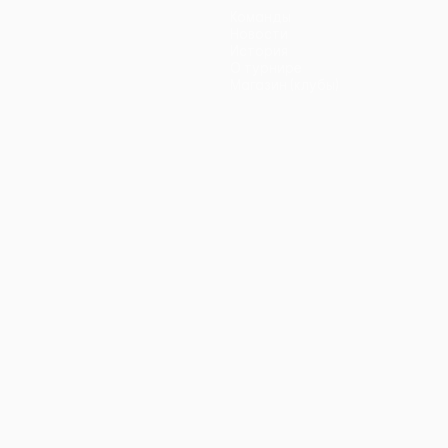
Команды
Новости
История
О турнире
Магазин (клубы)
ano
Português