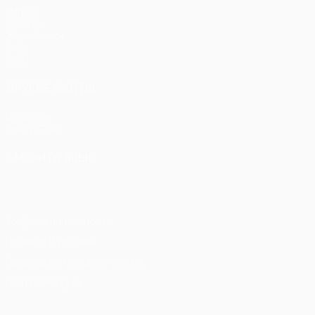
Матчи
UEFA.tv
Жеребьевки
Игры
Стат.
ДРУГИЕ САЙТЫ
UEFA.com
Фонд УЕФА
СМЕНИТЬ ЯЗЫК
Русский
English
Français
Deutsch
Русский
Español
Itali
Конфиденциальность
Правила и условия
Правила в отношении cookie
Настройки куки