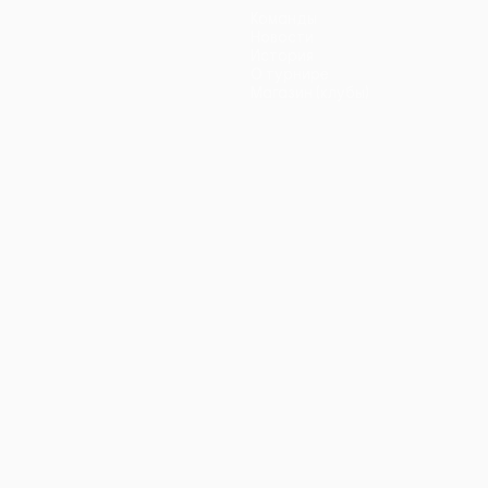
Команды
Новости
История
О турнире
Магазин (клубы)
ano
Português