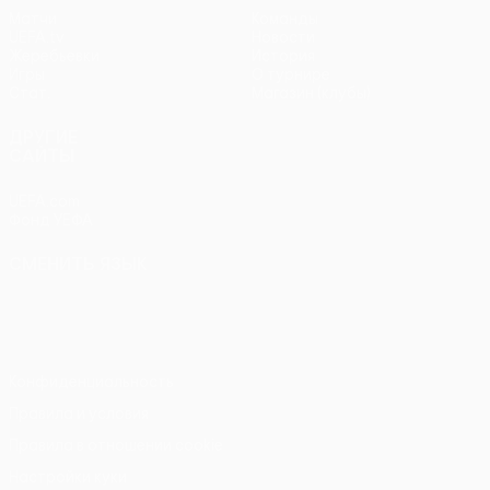
Матчи
Команды
UEFA.tv
Новости
Жеребьевки
История
Игры
О турнире
Стат.
Магазин (клубы)
ДРУГИЕ
САЙТЫ
UEFA.com
Фонд УЕФА
СМЕНИТЬ ЯЗЫК
Русский
English
Français
Deutsch
Русский
Español
Italiano
Português
Конфиденциальность
Правила и условия
Правила в отношении cookie
Настройки куки