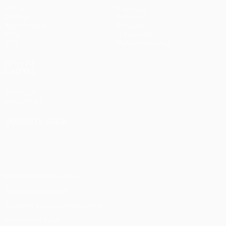
Матчи
Команды
UEFA.tv
Новости
Жеребьевки
История
Игры
О турнире
Стат.
Магазин (клубы)
ДРУГИЕ
САЙТЫ
UEFA.com
Фонд УЕФА
СМЕНИТЬ ЯЗЫК
Русский
English
Français
Deutsch
Русский
Español
Italiano
Português
Конфиденциальность
Правила и условия
Правила в отношении cookie
Настройки куки