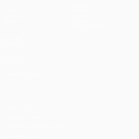
Матчи
Команды
UEFA.tv
Новости
Жеребьевки
История
Игры
О турнире
Стат.
Магазин (клубы)
ДРУГИЕ
САЙТЫ
UEFA.com
Фонд УЕФА
СМЕНИТЬ ЯЗЫК
Русский
English
Français
Deutsch
Русский
Español
Italiano
Português
Конфиденциальность
Правила и условия
Правила в отношении cookie
Настройки куки