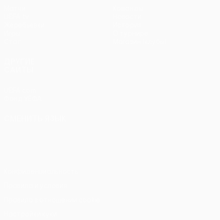
Матчи
Команды
UEFA.tv
Новости
Жеребьевки
История
Игры
О турнире
Стат.
Магазин (клубы)
ДРУГИЕ
САЙТЫ
UEFA.com
Фонд УЕФА
СМЕНИТЬ ЯЗЫК
Русский
English
Français
Deutsch
Русский
Español
Italiano
Português
Конфиденциальность
Правила и условия
Правила в отношении cookie
Настройки куки