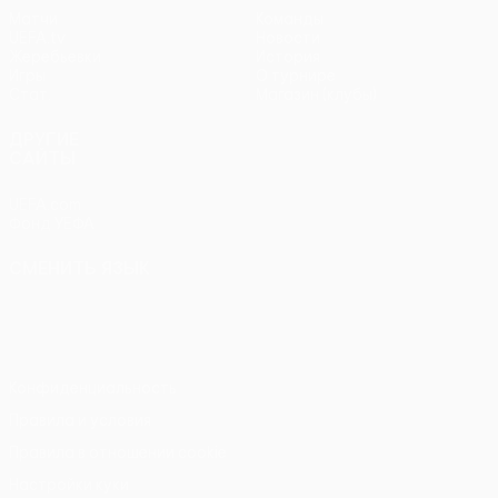
Матчи
Команды
UEFA.tv
Новости
Жеребьевки
История
Игры
О турнире
Стат.
Магазин (клубы)
ДРУГИЕ
САЙТЫ
UEFA.com
Фонд УЕФА
СМЕНИТЬ ЯЗЫК
Русский
English
Français
Deutsch
Русский
Español
Italiano
Português
Конфиденциальность
Правила и условия
Правила в отношении cookie
Настройки куки