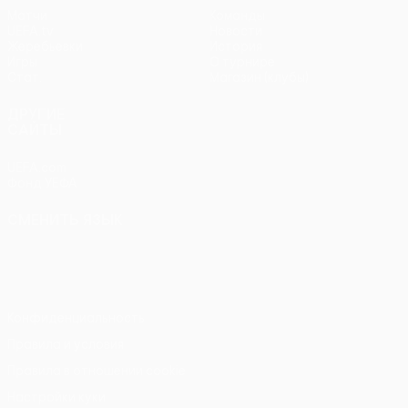
Матчи
Команды
UEFA.tv
Новости
Жеребьевки
История
Игры
О турнире
Стат.
Магазин (клубы)
ДРУГИЕ
САЙТЫ
UEFA.com
Фонд УЕФА
СМЕНИТЬ ЯЗЫК
Русский
English
Français
Deutsch
Русский
Español
Italiano
Português
Конфиденциальность
Правила и условия
Правила в отношении cookie
Настройки куки