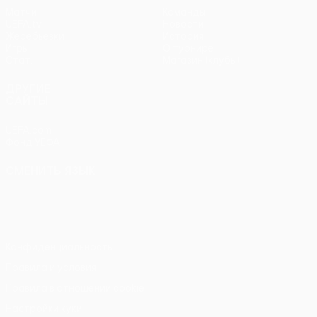
Матчи
Команды
UEFA.tv
Новости
Жеребьевки
История
Игры
О турнире
Стат.
Магазин (клубы)
ДРУГИЕ
САЙТЫ
UEFA.com
Фонд УЕФА
СМЕНИТЬ ЯЗЫК
Русский
English
Français
Deutsch
Русский
Español
Italiano
Português
Конфиденциальность
Правила и условия
Правила в отношении cookie
Настройки куки