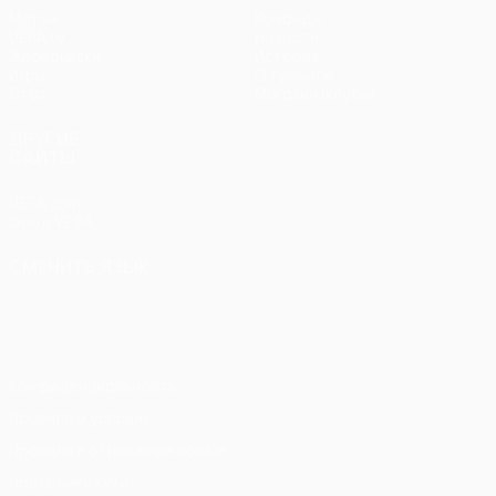
Матчи
Команды
UEFA.tv
Новости
Жеребьевки
История
Игры
О турнире
Стат.
Магазин (клубы)
ДРУГИЕ
САЙТЫ
UEFA.com
Фонд УЕФА
СМЕНИТЬ ЯЗЫК
Русский
English
Français
Deutsch
Русский
Español
Italiano
Português
Конфиденциальность
Правила и условия
Правила в отношении cookie
Настройки куки