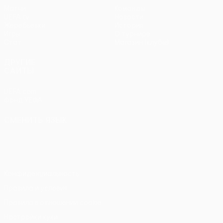
Матчи
Команды
UEFA.tv
Новости
Жеребьевки
История
Игры
О турнире
Стат.
Магазин (клубы)
ДРУГИЕ
САЙТЫ
UEFA.com
Фонд УЕФА
СМЕНИТЬ ЯЗЫК
Русский
English
Français
Deutsch
Русский
Español
Italiano
Português
Конфиденциальность
Правила и условия
Правила в отношении cookie
Настройки куки