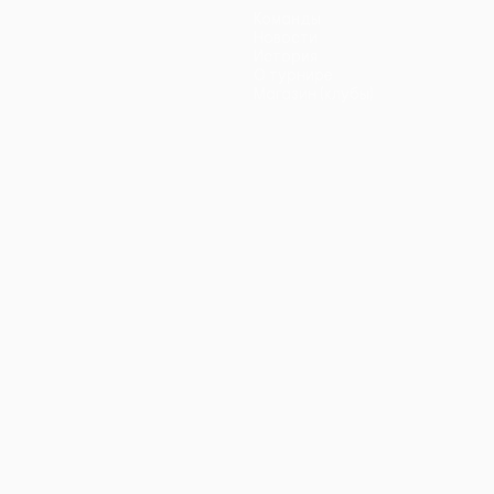
Команды
Новости
История
О турнире
Магазин (клубы)
ano
Português