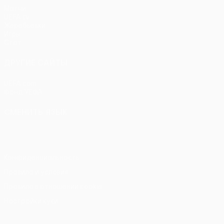
Матчи
UEFA.tv
Жеребьевки
Игры
Стат.
ДРУГИЕ САЙТЫ
UEFA.com
Фонд УЕФА
СМЕНИТЬ ЯЗЫК
Русский
English
Français
Deutsch
Русский
Español
Itali
Конфиденциальность
Правила и условия
Правила в отношении cookie
Настройки куки