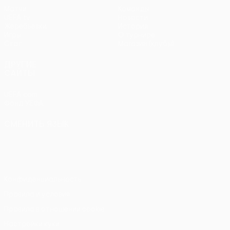
Матчи
Команды
UEFA.tv
Новости
Жеребьевки
История
Игры
О турнире
Стат.
Магазин (клубы)
ДРУГИЕ
САЙТЫ
UEFA.com
Фонд УЕФА
СМЕНИТЬ ЯЗЫК
Русский
English
Français
Deutsch
Русский
Español
Italiano
Português
Конфиденциальность
Правила и условия
Правила в отношении cookie
Настройки куки