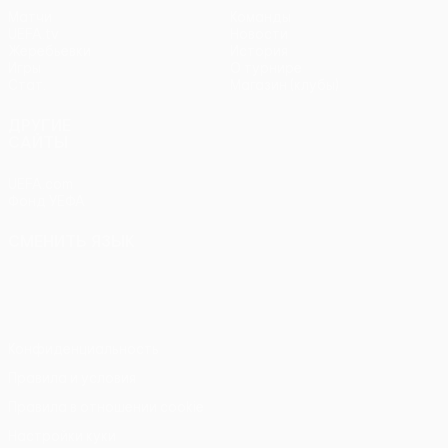
Матчи
Команды
UEFA.tv
Новости
Жеребьевки
История
Игры
О турнире
Стат.
Магазин (клубы)
ДРУГИЕ
САЙТЫ
UEFA.com
Фонд УЕФА
СМЕНИТЬ ЯЗЫК
Русский
English
Français
Deutsch
Русский
Español
Italiano
Português
Конфиденциальность
Правила и условия
Правила в отношении cookie
Настройки куки