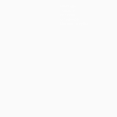
Команды
Новости
История
О турнире
Магазин (клубы)
ano
Português