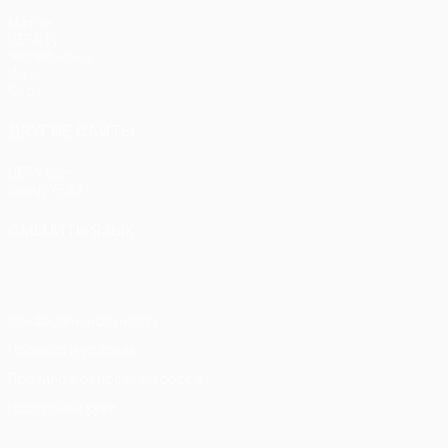
Матчи
UEFA.tv
Жеребьевки
Игры
Стат.
ДРУГИЕ САЙТЫ
UEFA.com
Фонд УЕФА
СМЕНИТЬ ЯЗЫК
Русский
English
Français
Deutsch
Русский
Español
Itali
Конфиденциальность
Правила и условия
Правила в отношении cookie
Настройки куки