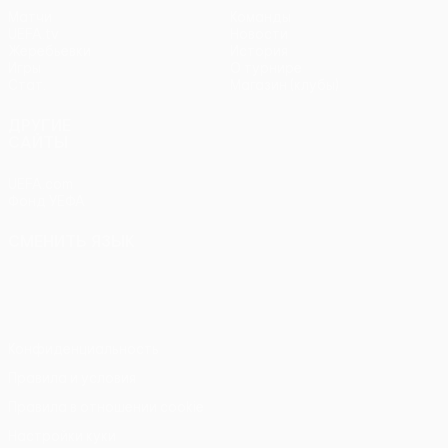
Матчи
Команды
UEFA.tv
Новости
Жеребьевки
История
Игры
О турнире
Стат.
Магазин (клубы)
ДРУГИЕ
САЙТЫ
UEFA.com
Фонд УЕФА
СМЕНИТЬ ЯЗЫК
Русский
English
Français
Deutsch
Русский
Español
Italiano
Português
Конфиденциальность
Правила и условия
Правила в отношении cookie
Настройки куки