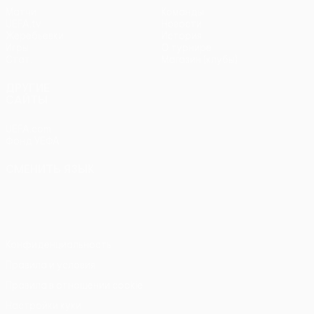
Матчи
Команды
UEFA.tv
Новости
Жеребьевки
История
Игры
О турнире
Стат.
Магазин (клубы)
ДРУГИЕ
САЙТЫ
UEFA.com
Фонд УЕФА
СМЕНИТЬ ЯЗЫК
Русский
English
Français
Deutsch
Русский
Español
Italiano
Português
Конфиденциальность
Правила и условия
Правила в отношении cookie
Настройки куки