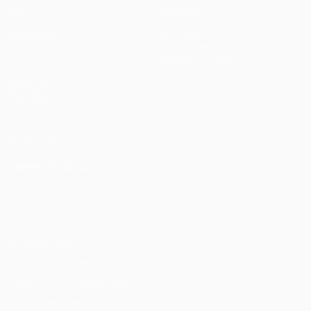
Матчи
Команды
UEFA.tv
Новости
Жеребьевки
История
Игры
О турнире
Стат.
Магазин (клубы)
ДРУГИЕ
САЙТЫ
UEFA.com
Фонд УЕФА
СМЕНИТЬ ЯЗЫК
Русский
English
Français
Deutsch
Русский
Español
Italiano
Português
Конфиденциальность
Правила и условия
Правила в отношении cookie
Настройки куки