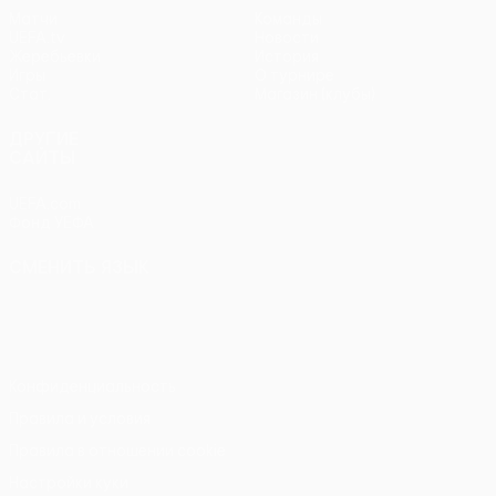
Матчи
Команды
UEFA.tv
Новости
Жеребьевки
История
Игры
О турнире
Стат.
Магазин (клубы)
ДРУГИЕ
САЙТЫ
UEFA.com
Фонд УЕФА
СМЕНИТЬ ЯЗЫК
Русский
English
Français
Deutsch
Русский
Español
Italiano
Português
Конфиденциальность
Правила и условия
Правила в отношении cookie
Настройки куки