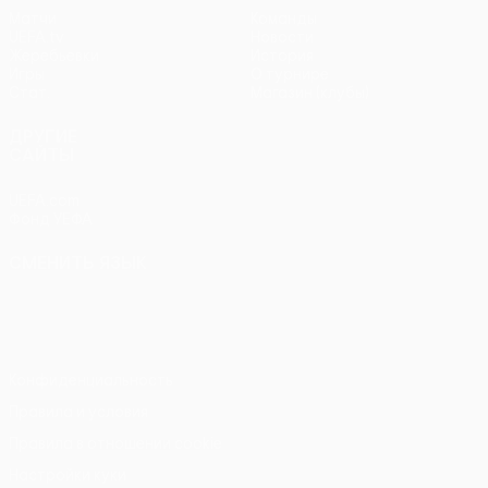
Матчи
Команды
UEFA.tv
Новости
Жеребьевки
История
Игры
О турнире
Стат.
Магазин (клубы)
ДРУГИЕ
САЙТЫ
UEFA.com
Фонд УЕФА
СМЕНИТЬ ЯЗЫК
Русский
English
Français
Deutsch
Русский
Español
Italiano
Português
Конфиденциальность
Правила и условия
Правила в отношении cookie
Настройки куки