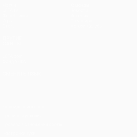
Матчи
Команды
UEFA.tv
Новости
Жеребьевки
История
Игры
О турнире
Стат.
Магазин (клубы)
ДРУГИЕ
САЙТЫ
UEFA.com
Фонд УЕФА
СМЕНИТЬ ЯЗЫК
Русский
English
Français
Deutsch
Русский
Español
Italiano
Português
Конфиденциальность
Правила и условия
Правила в отношении cookie
Настройки куки