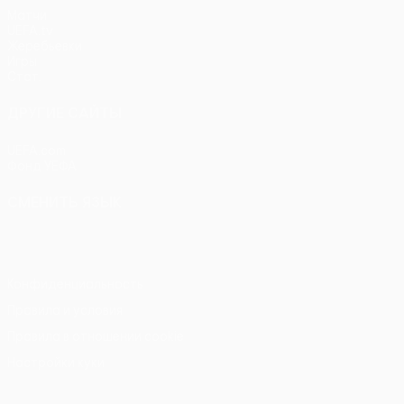
Матчи
UEFA.tv
Жеребьевки
Игры
Стат.
ДРУГИЕ САЙТЫ
UEFA.com
Фонд УЕФА
СМЕНИТЬ ЯЗЫК
Русский
English
Français
Deutsch
Русский
Español
Itali
Конфиденциальность
Правила и условия
Правила в отношении cookie
Настройки куки