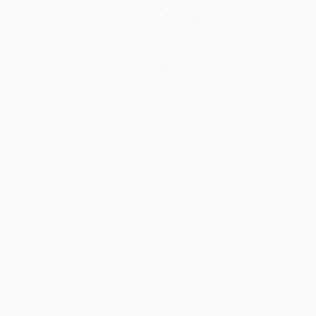
Команды
Новости
История
О турнире
Магазин (клубы)
ano
Português