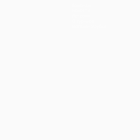
Команды
Новости
История
О турнире
Магазин (клубы)
ano
Português