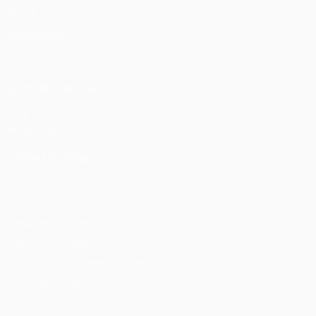
Матчи
UEFA.tv
Жеребьевки
Игры
Стат.
ДРУГИЕ САЙТЫ
UEFA.com
Фонд УЕФА
СМЕНИТЬ ЯЗЫК
Русский
English
Français
Deutsch
Русский
Español
Itali
Конфиденциальность
Правила и условия
Правила в отношении cookie
Настройки куки