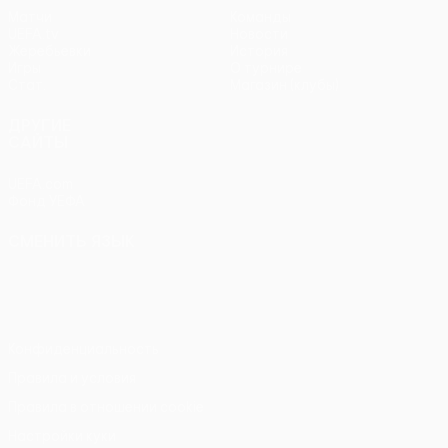
Матчи
Команды
UEFA.tv
Новости
Жеребьевки
История
Игры
О турнире
Стат.
Магазин (клубы)
ДРУГИЕ
САЙТЫ
UEFA.com
Фонд УЕФА
СМЕНИТЬ ЯЗЫК
Русский
English
Français
Deutsch
Русский
Español
Italiano
Português
Конфиденциальность
Правила и условия
Правила в отношении cookie
Настройки куки