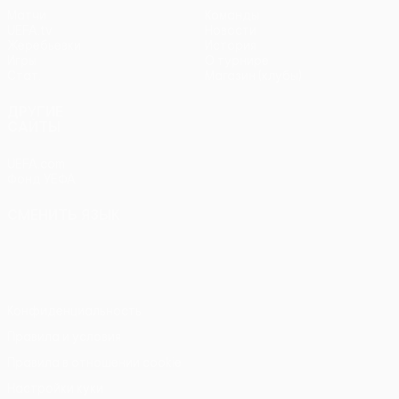
Матчи
Команды
UEFA.tv
Новости
Жеребьевки
История
Игры
О турнире
Стат.
Магазин (клубы)
ДРУГИЕ
САЙТЫ
UEFA.com
Фонд УЕФА
СМЕНИТЬ ЯЗЫК
Русский
English
Français
Deutsch
Русский
Español
Italiano
Português
Конфиденциальность
Правила и условия
Правила в отношении cookie
Настройки куки