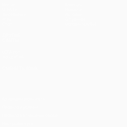
Матчи
Команды
UEFA.tv
Новости
Жеребьевки
История
Игры
О турнире
Стат.
Магазин (клубы)
ДРУГИЕ
САЙТЫ
UEFA.com
Фонд УЕФА
СМЕНИТЬ ЯЗЫК
Русский
English
Français
Deutsch
Русский
Español
Italiano
Português
Конфиденциальность
Правила и условия
Правила в отношении cookie
Настройки куки