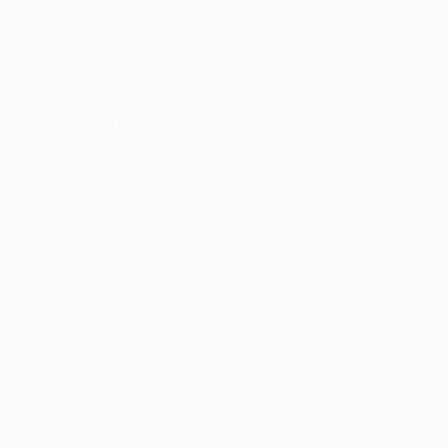
Матчи
UEFA.tv
Жеребьевки
Игры
Стат.
ДРУГИЕ САЙТЫ
UEFA.com
Фонд УЕФА
СМЕНИТЬ ЯЗЫК
Русский
English
Français
Deutsch
Русский
Español
Itali
Конфиденциальность
Правила и условия
Правила в отношении cookie
Настройки куки