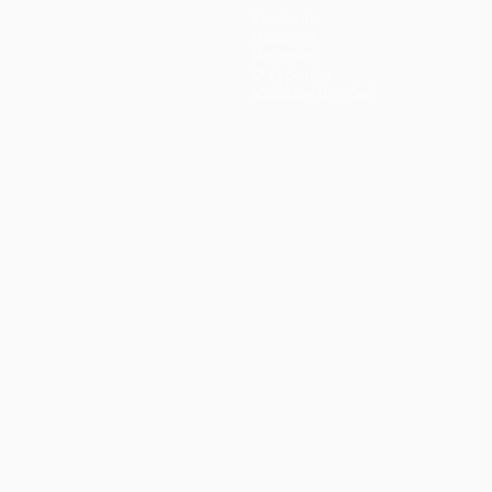
Команды
Новости
История
О турнире
Магазин (клубы)
ano
Português