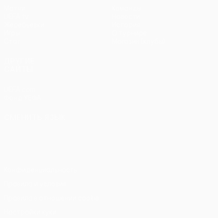
Матчи
Команды
UEFA.tv
Новости
Жеребьевки
История
Игры
О турнире
Стат.
Магазин (клубы)
ДРУГИЕ
САЙТЫ
UEFA.com
Фонд УЕФА
СМЕНИТЬ ЯЗЫК
Русский
English
Français
Deutsch
Русский
Español
Italiano
Português
Конфиденциальность
Правила и условия
Правила в отношении cookie
Настройки куки