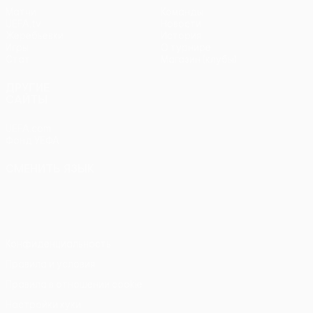
Матчи
Команды
UEFA.tv
Новости
Жеребьевки
История
Игры
О турнире
Стат.
Магазин (клубы)
ДРУГИЕ
САЙТЫ
UEFA.com
Фонд УЕФА
СМЕНИТЬ ЯЗЫК
Русский
English
Français
Deutsch
Русский
Español
Italiano
Português
Конфиденциальность
Правила и условия
Правила в отношении cookie
Настройки куки