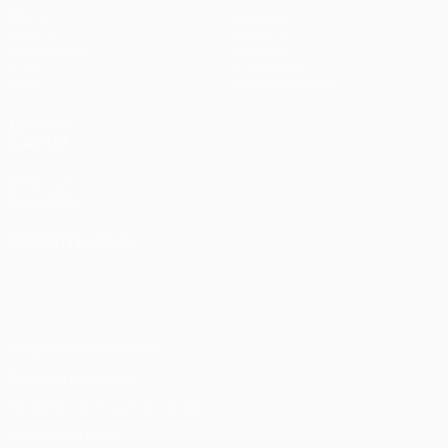
Матчи
Команды
UEFA.tv
Новости
Жеребьевки
История
Игры
О турнире
Стат.
Магазин (клубы)
ДРУГИЕ
САЙТЫ
UEFA.com
Фонд УЕФА
СМЕНИТЬ ЯЗЫК
Русский
English
Français
Deutsch
Русский
Español
Italiano
Português
Конфиденциальность
Правила и условия
Правила в отношении cookie
Настройки куки