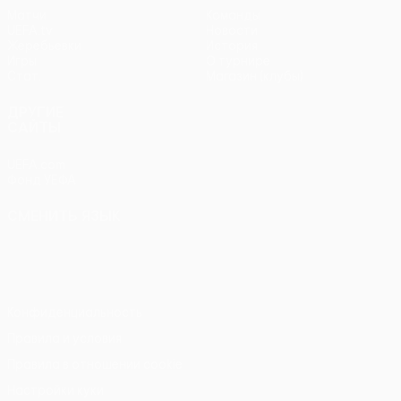
Матчи
Команды
UEFA.tv
Новости
Жеребьевки
История
Игры
О турнире
Стат.
Магазин (клубы)
ДРУГИЕ
САЙТЫ
UEFA.com
Фонд УЕФА
СМЕНИТЬ ЯЗЫК
Русский
English
Français
Deutsch
Русский
Español
Italiano
Português
Конфиденциальность
Правила и условия
Правила в отношении cookie
Настройки куки