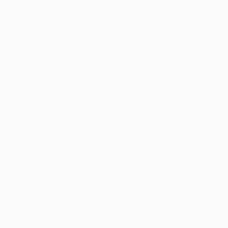
Матчи
UEFA.tv
Жеребьевки
Игры
Стат.
ДРУГИЕ САЙТЫ
UEFA.com
Фонд УЕФА
СМЕНИТЬ ЯЗЫК
Русский
English
Français
Deutsch
Русский
Español
Itali
Конфиденциальность
Правила и условия
Правила в отношении cookie
Настройки куки