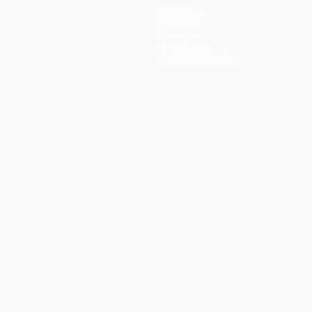
Команды
Новости
История
О турнире
Магазин (клубы)
ano
Português