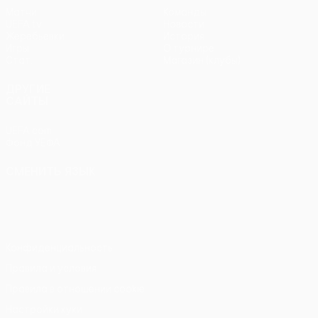
Матчи
Команды
UEFA.tv
Новости
Жеребьевки
История
Игры
О турнире
Стат.
Магазин (клубы)
ДРУГИЕ
САЙТЫ
UEFA.com
Фонд УЕФА
СМЕНИТЬ ЯЗЫК
Русский
English
Français
Deutsch
Русский
Español
Italiano
Português
Конфиденциальность
Правила и условия
Правила в отношении cookie
Настройки куки