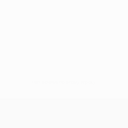
Нет данных по этому игроку
Лига конференций УЕФА