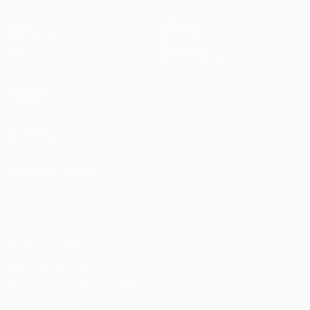
Матчи
Команды
UEFA.tv
Новости
Жеребьевки
История
Игры
О турнире
Стат.
Магазин (клубы)
ДРУГИЕ
САЙТЫ
UEFA.com
Фонд УЕФА
СМЕНИТЬ ЯЗЫК
Русский
English
Français
Deutsch
Русский
Español
Italiano
Português
Конфиденциальность
Правила и условия
Правила в отношении cookie
Настройки куки