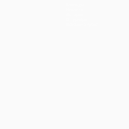
Команды
Новости
История
О турнире
Магазин (клубы)
ano
Português