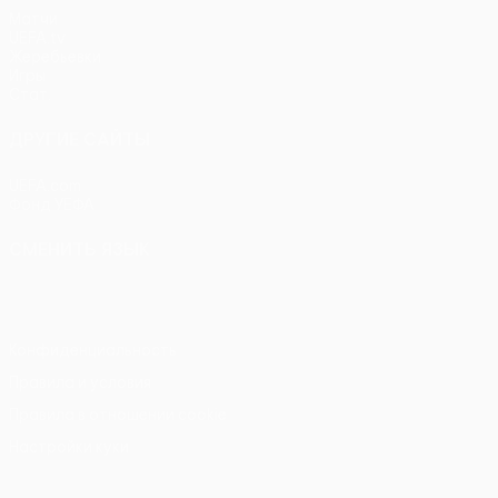
Матчи
UEFA.tv
Жеребьевки
Игры
Стат.
ДРУГИЕ САЙТЫ
UEFA.com
Фонд УЕФА
СМЕНИТЬ ЯЗЫК
Русский
English
Français
Deutsch
Русский
Español
Itali
Конфиденциальность
Правила и условия
Правила в отношении cookie
Настройки куки