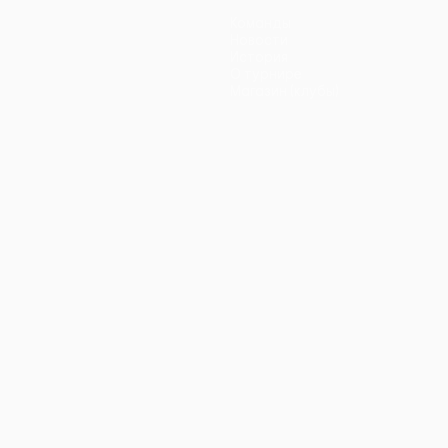
Команды
Новости
История
О турнире
Магазин (клубы)
ano
Português