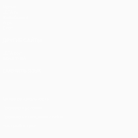
Матчи
UEFA.tv
Жеребьевки
Игры
Стат.
ДРУГИЕ САЙТЫ
UEFA.com
Фонд УЕФА
СМЕНИТЬ ЯЗЫК
Русский
English
Français
Deutsch
Русский
Español
Itali
Конфиденциальность
Правила и условия
Правила в отношении cookie
Настройки куки