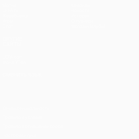
Матчи
Команды
UEFA.tv
Новости
Жеребьевки
История
Игры
О турнире
Стат.
Магазин (клубы)
ДРУГИЕ
САЙТЫ
UEFA.com
Фонд УЕФА
СМЕНИТЬ ЯЗЫК
Русский
English
Français
Deutsch
Русский
Español
Italiano
Português
Конфиденциальность
Правила и условия
Правила в отношении cookie
Настройки куки