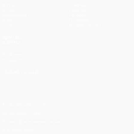
Матчи
Команды
UEFA.tv
Новости
Жеребьевки
История
Игры
О турнире
Стат.
Магазин (клубы)
ДРУГИЕ
САЙТЫ
UEFA.com
Фонд УЕФА
СМЕНИТЬ ЯЗЫК
Русский
English
Français
Deutsch
Русский
Español
Italiano
Português
Конфиденциальность
Правила и условия
Правила в отношении cookie
Настройки куки