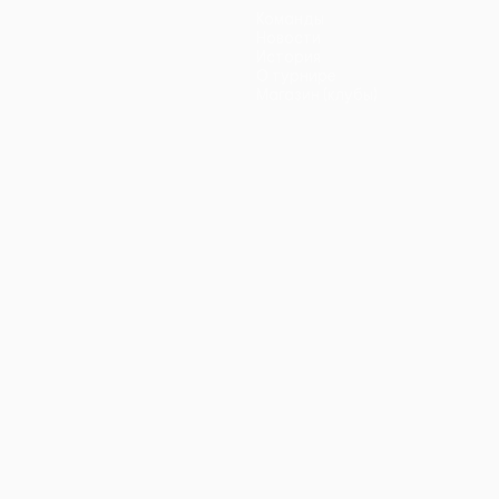
Команды
Новости
История
О турнире
Магазин (клубы)
ano
Português