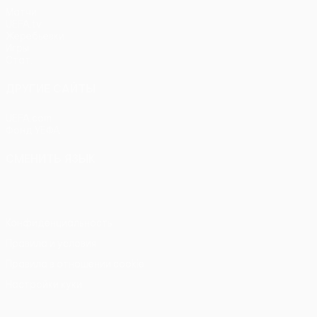
Матчи
UEFA.tv
Жеребьевки
Игры
Стат.
ДРУГИЕ САЙТЫ
UEFA.com
Фонд УЕФА
СМЕНИТЬ ЯЗЫК
Русский
English
Français
Deutsch
Русский
Español
Itali
Конфиденциальность
Правила и условия
Правила в отношении cookie
Настройки куки