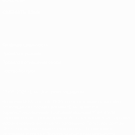
Фонд УЕФА
СМЕНИТЬ ЯЗЫК
Русский
English
Français
Deutsch
Русский
Español
Italiano
Português
Конфиденциальность
Правила и условия
Правила в отношении cookie
Настройки куки
© 1998-2026 УЕФА. Все права защищены
Название UEFA, логотип УЕФА, а также элементы дизайна,
относящиеся к соревнованиям УЕФА, являются
зарегистрированными торговыми марками УЕФА и/или
охраняются авторским правом. Использование этих торговых
марок в коммерческих целях запрещено. Пользуясь сайтом
UEFA.com, вы тем самым соглашаетесь с Правилами и
условиями, а также с Политикой конфиденциальности