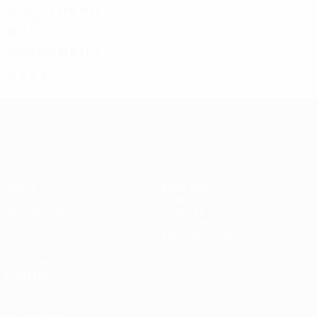
2025/26
И
В
Н
П
Стыковые матчи
14
7
5
2
2024/25
И
В
Н
П
Четвертьфиналы
12
6
3
3
Лига конференций УЕФА
Матчи
Команды
UEFA.tv
Новости
Жеребьевки
История
Игры
О турнире
Стат.
Магазин (клубы)
ДРУГИЕ
САЙТЫ
UEFA.com