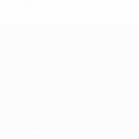
2026/27
И
В
Н
П
Первый отборочный раунд
2
1
0
1
Лига конференций УЕФА
Матчи
Команды
UEFA.tv
Новости
Жеребьевки
История
Игры
О турнире
Стат.
Магазин (клубы)
ДРУГИЕ
САЙТЫ
UEFA.com
Фонд УЕФА
СМЕНИТЬ ЯЗЫК