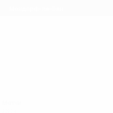
Мондорф-ле-Бен
Голы
1
0
1
0
0
Фар
Гонсалес
Стольц
Кутюрье
Эстрада
Пеллетье
Матчи
2
2
Фар
2
Кюмби
2
Стольц
2
Эстрада
Стейнмец
2
Кнопффлер
Матчи
2020-е