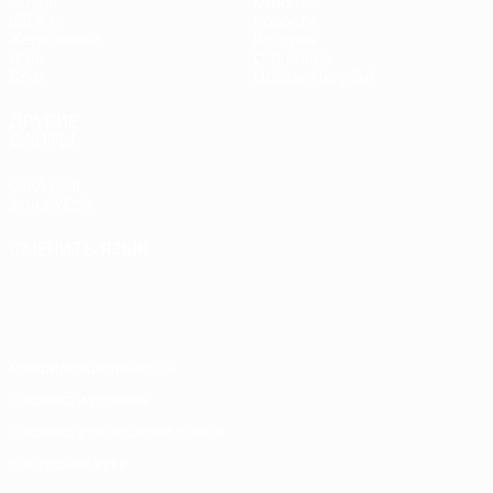
Матчи
Команды
UEFA.tv
Новости
Жеребьевки
История
Игры
О турнире
Стат.
Магазин (клубы)
ДРУГИЕ
САЙТЫ
UEFA.com
Фонд УЕФА
СМЕНИТЬ ЯЗЫК
Русский
English
Français
Deutsch
Русский
Español
Italiano
Português
Конфиденциальность
Правила и условия
Правила в отношении cookie
Настройки куки