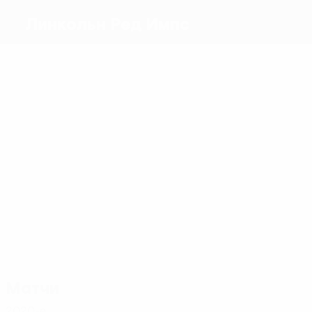
Линкольн Ред Импс
Голы
3
2
1
1
1
2
Кике
Лопеш
Хоэ
Рутхенс
Посо
Р.
Гомес
Чиполина
Матчи
20
19
13
12
11
13
Кике
Лопеш
Торилья
И.
Яхая
Тоскано
Гомес
Бритто
Матчи
2020-е