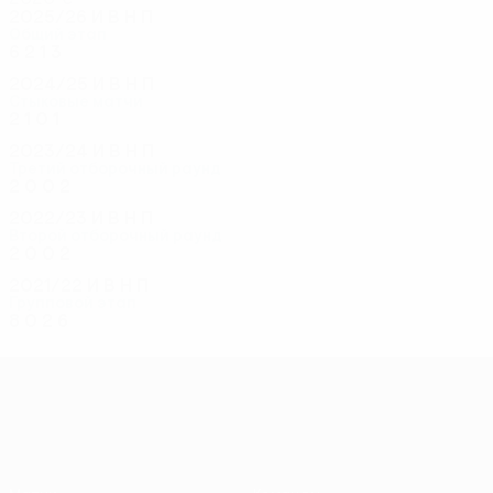
2025/26
И
В
Н
П
Общий этап
6
2
1
3
2024/25
И
В
Н
П
Стыковые матчи
2
1
0
1
2023/24
И
В
Н
П
Третий отборочный раунд
2
0
0
2
2022/23
И
В
Н
П
Второй отборочный раунд
2
0
0
2
2021/22
И
В
Н
П
Групповой этап
8
0
2
6
Лига конференций УЕФА